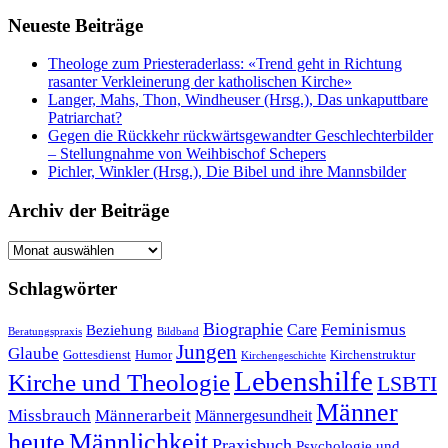
Neueste Beiträge
Theologe zum Priesteraderlass: «Trend geht in Richtung
rasanter Verkleinerung der katholischen Kirche»
Langer, Mahs, Thon, Windheuser (Hrsg.), Das unkaputtbare
Patriarchat?
Gegen die Rückkehr rückwärtsgewandter Geschlechterbilder
– Stellungnahme von Weihbischof Schepers
Pichler, Winkler (Hrsg.), Die Bibel und ihre Mannsbilder
Archiv der Beiträge
Archiv
der
Beiträge
Schlagwörter
Biographie
Feminismus
Care
Beziehung
Beratungspraxis
Bildband
Jungen
Glaube
Gottesdienst
Humor
Kirchenstruktur
Kirchengeschichte
Lebenshilfe
Kirche und Theologie
LSBTI
Männer
Missbrauch
Männerarbeit
Männergesundheit
heute
Männlichkeit
Praxisbuch
Psychologie und