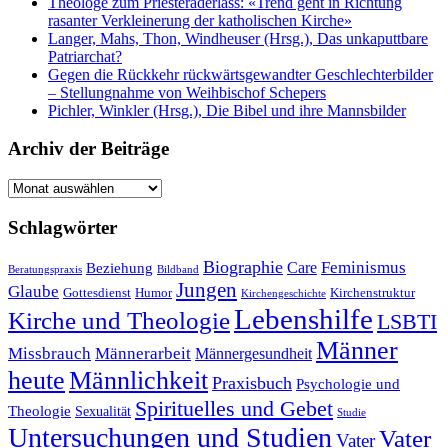
Theologe zum Priesteraderlass: «Trend geht in Richtung
rasanter Verkleinerung der katholischen Kirche»
Langer, Mahs, Thon, Windheuser (Hrsg.), Das unkaputtbare
Patriarchat?
Gegen die Rückkehr rückwärtsgewandter Geschlechterbilder
– Stellungnahme von Weihbischof Schepers
Pichler, Winkler (Hrsg.), Die Bibel und ihre Mannsbilder
Archiv der Beiträge
Archiv
der
Beiträge
Schlagwörter
Biographie
Feminismus
Care
Beziehung
Beratungspraxis
Bildband
Jungen
Glaube
Gottesdienst
Humor
Kirchenstruktur
Kirchengeschichte
Lebenshilfe
Kirche und Theologie
LSBTI
Männer
Missbrauch
Männerarbeit
Männergesundheit
heute
Männlichkeit
Praxisbuch
Psychologie und
Spirituelles und Gebet
Theologie
Sexualität
Studie
Untersuchungen und Studien
Vater
Vater