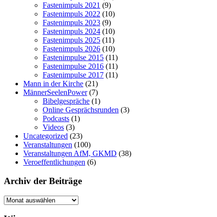
Fastenimpuls 2021
(9)
Fastenimpuls 2022
(10)
Fastenimpuls 2023
(9)
Fastenimpuls 2024
(10)
Fastenimpuls 2025
(11)
Fastenimpuls 2026
(10)
Fastenimpulse 2015
(11)
Fastenimpulse 2016
(11)
Fastenimpulse 2017
(11)
Mann in der Kirche
(21)
MännerSeelenPower
(7)
Bibelgespräche
(1)
Online Gesprächsrunden
(3)
Podcasts
(1)
Videos
(3)
Uncategorized
(23)
Veranstaltungen
(100)
Veranstaltungen AfM, GKMD
(38)
Veroeffentlichungen
(6)
Archiv der Beiträge
Archiv
der
Beiträge