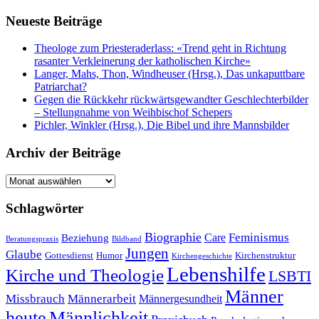
Neueste Beiträge
Theologe zum Priesteraderlass: «Trend geht in Richtung
rasanter Verkleinerung der katholischen Kirche»
Langer, Mahs, Thon, Windheuser (Hrsg.), Das unkaputtbare
Patriarchat?
Gegen die Rückkehr rückwärtsgewandter Geschlechterbilder
– Stellungnahme von Weihbischof Schepers
Pichler, Winkler (Hrsg.), Die Bibel und ihre Mannsbilder
Archiv der Beiträge
Archiv
der
Beiträge
Schlagwörter
Biographie
Feminismus
Care
Beziehung
Beratungspraxis
Bildband
Jungen
Glaube
Gottesdienst
Humor
Kirchenstruktur
Kirchengeschichte
Lebenshilfe
Kirche und Theologie
LSBTI
Männer
Missbrauch
Männerarbeit
Männergesundheit
heute
Männlichkeit