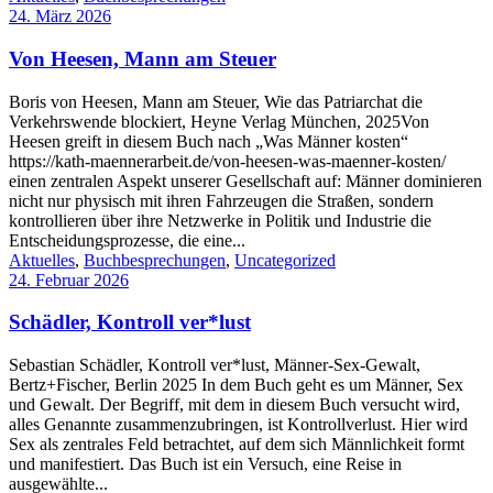
24. März 2026
Von Heesen, Mann am Steuer
Boris von Heesen, Mann am Steuer, Wie das Patriarchat die
Verkehrswende blockiert, Heyne Verlag München, 2025Von
Heesen greift in diesem Buch nach „Was Männer kosten“
https://kath-maennerarbeit.de/von-heesen-was-maenner-kosten/
einen zentralen Aspekt unserer Gesellschaft auf: Männer dominieren
nicht nur physisch mit ihren Fahrzeugen die Straßen, sondern
kontrollieren über ihre Netzwerke in Politik und Industrie die
Entscheidungsprozesse, die eine...
Aktuelles
,
Buchbesprechungen
,
Uncategorized
24. Februar 2026
Schädler, Kontroll ver*lust
Sebastian Schädler, Kontroll ver*lust, Männer-Sex-Gewalt,
Bertz+Fischer, Berlin 2025 In dem Buch geht es um Männer, Sex
und Gewalt. Der Begriff, mit dem in diesem Buch versucht wird,
alles Genannte zusammenzubringen, ist Kontrollverlust. Hier wird
Sex als zentrales Feld betrachtet, auf dem sich Männlichkeit formt
und manifestiert. Das Buch ist ein Versuch, eine Reise in
ausgewählte...