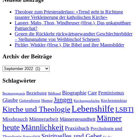
Theologe zum Priesteraderlass: «Trend geht in Richtung
rasanter Verkleinerung der katholischen Kirche»
Langer, Mahs, Thon, Windheuser (Hrsg.), Das unkaputtbare
Patriarchat?
Gegen die Rückkehr rückwärtsgewandter Geschlechterbilder
– Stellungnahme von Weihbischof Schepers
Pichler, Winkler (Hrsg.), Die Bibel und ihre Mannsbilder
Archiv der Beiträge
Archiv
der
Beiträge
Schlagwörter
Biographie
Feminismus
Care
Beziehung
Beratungspraxis
Bildband
Jungen
Glaube
Gottesdienst
Humor
Kirchenstruktur
Kirchengeschichte
Lebenshilfe
Kirche und Theologie
LSBTI
Männer
Missbrauch
Männerarbeit
Männergesundheit
heute
Männlichkeit
Praxisbuch
Psychologie und
Spirituelles und Gebet
Theologie
Sexualität