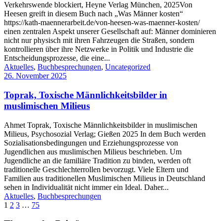
Verkehrswende blockiert, Heyne Verlag München, 2025Von
Heesen greift in diesem Buch nach „Was Männer kosten“
https://kath-maennerarbeit.de/von-heesen-was-maenner-kosten/
einen zentralen Aspekt unserer Gesellschaft auf: Männer dominieren
nicht nur physisch mit ihren Fahrzeugen die Straßen, sondern
kontrollieren über ihre Netzwerke in Politik und Industrie die
Entscheidungsprozesse, die eine...
Aktuelles
,
Buchbesprechungen
,
Uncategorized
26. November 2025
Toprak, Toxische Männlichkeitsbilder in
muslimischen Milieus
Ahmet Toprak, Toxische Männlichkeitsbilder in muslimischen
Milieus, Psychosozial Verlag; Gießen 2025 In dem Buch werden
Sozialisationsbedingungen und Erziehungsprozesse von
Jugendlichen aus muslimischen Milieus beschrieben. Um
Jugendliche an die familiäre Tradition zu binden, werden oft
traditionelle Geschlechterrollen bevorzugt. Viele Eltern und
Familien aus traditionellen Muslimischen Milieus in Deutschland
sehen in Individualität nicht immer ein Ideal. Daher...
Aktuelles
,
Buchbesprechungen
1
2
3
…
75