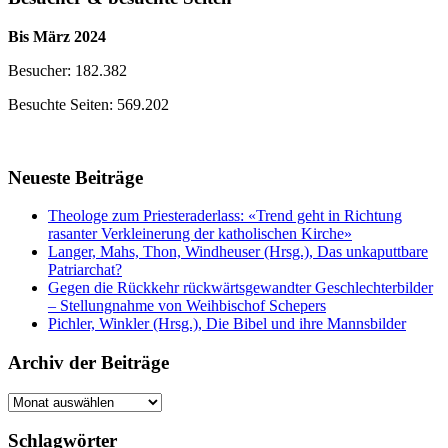
Bis März 2024
Besucher: 182.382
Besuchte Seiten: 569.202
Neueste Beiträge
Theologe zum Priesteraderlass: «Trend geht in Richtung
rasanter Verkleinerung der katholischen Kirche»
Langer, Mahs, Thon, Windheuser (Hrsg.), Das unkaputtbare
Patriarchat?
Gegen die Rückkehr rückwärtsgewandter Geschlechterbilder
– Stellungnahme von Weihbischof Schepers
Pichler, Winkler (Hrsg.), Die Bibel und ihre Mannsbilder
Archiv der Beiträge
Archiv
der
Beiträge
Schlagwörter