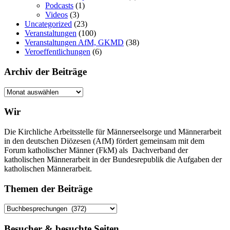
Podcasts
(1)
Videos
(3)
Uncategorized
(23)
Veranstaltungen
(100)
Veranstaltungen AfM, GKMD
(38)
Veroeffentlichungen
(6)
Archiv der Beiträge
Archiv
der
Beiträge
Wir
Die Kirchliche Arbeitsstelle für Männerseelsorge und Männerarbeit
in den deutschen Diözesen (AfM) fördert gemeinsam mit dem
Forum katholischer Männer (FkM) als Dachverband der
katholischen Männerarbeit in der Bundesrepublik die Aufgaben der
katholischen Männerarbeit.
Themen der Beiträge
Themen
der
Beiträge
Besucher & besuchte Seiten