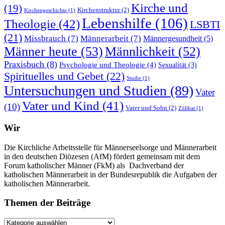
Kirche und
(19)
Kirchenstruktur
(2)
Kirchengeschichte
(1)
Lebenshilfe
(106)
Theologie
(42)
LSBTI
(21)
Missbrauch
(7)
Männerarbeit
(7)
Männergesundheit
(5)
Männer heute
(53)
Männlichkeit
(52)
Praxisbuch
(8)
Psychologie und Theologie
(4)
Sexualität
(3)
Spirituelles und Gebet
(22)
Studie
(1)
Untersuchungen und Studien
(89)
Vater
Vater und Kind
(41)
(10)
Vater und Sohn
(2)
Zölibat
(1)
Wir
Die Kirchliche Arbeitsstelle für Männerseelsorge und Männerarbeit
in den deutschen Diözesen (AfM) fördert gemeinsam mit dem
Forum katholischer Männer (FkM) als Dachverband der
katholischen Männerarbeit in der Bundesrepublik die Aufgaben der
katholischen Männerarbeit.
Themen der Beiträge
Themen