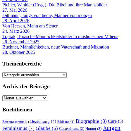
Pichler, Winkler (Hrsg.), Die Bibel und ihre Mannsbilder
27. Mai 2026
Dittmann, Jungs von heute, Männer von morgen
28. April 2026
Von Heesen, Mann am Steuer
24. März 2026
Toprak, Toxische Männlichkeitsbilder in muslimischen Milieus
26. November 2025
Büchner, Männlichkeiten, neue Vaterschaft und Migration
28. Oktober 2025
Themenbereiche
Themenbereiche
Archiv der Beiträge
Archiv
der
Beiträge
Buchthemen
Biographie
(8)
Care
(5)
Beziehung
(4)
Beratungspraxis
(1)
Bildband
(1)
Jungen
Feminismus
(7)
Glaube
(6)
Gottesdienst
(2)
Humor
(2)