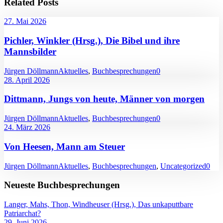
Related Posts
27. Mai 2026
Pichler, Winkler (Hrsg.), Die Bibel und ihre
Mannsbilder
Jürgen Döllmann
Aktuelles
,
Buchbesprechungen
0
28. April 2026
Dittmann, Jungs von heute, Männer von morgen
Jürgen Döllmann
Aktuelles
,
Buchbesprechungen
0
24. März 2026
Von Heesen, Mann am Steuer
Jürgen Döllmann
Aktuelles
,
Buchbesprechungen
,
Uncategorized
0
Neueste Buchbesprechungen
Langer, Mahs, Thon, Windheuser (Hrsg.), Das unkaputtbare
Patriarchat?
29. Juni 2026