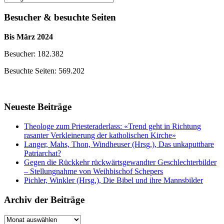
der
Beiträge
Besucher & besuchte Seiten
Bis März 2024
Besucher: 182.382
Besuchte Seiten: 569.202
Neueste Beiträge
Theologe zum Priesteraderlass: «Trend geht in Richtung
rasanter Verkleinerung der katholischen Kirche»
Langer, Mahs, Thon, Windheuser (Hrsg.), Das unkaputtbare
Patriarchat?
Gegen die Rückkehr rückwärtsgewandter Geschlechterbilder
– Stellungnahme von Weihbischof Schepers
Pichler, Winkler (Hrsg.), Die Bibel und ihre Mannsbilder
Archiv der Beiträge
Archiv