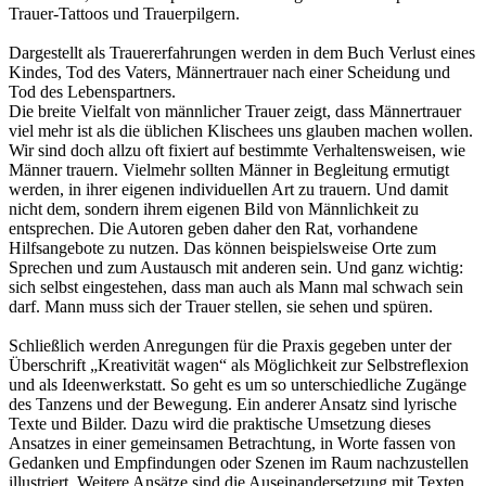
Trauer-Tattoos und Trauerpilgern.
Dargestellt als Trauererfahrungen werden in dem Buch Verlust eines
Kindes, Tod des Vaters, Männertrauer nach einer Scheidung und
Tod des Lebenspartners.
Die breite Vielfalt von männlicher Trauer zeigt, dass Männertrauer
viel mehr ist als die üblichen Klischees uns glauben machen wollen.
Wir sind doch allzu oft fixiert auf bestimmte Verhaltensweisen, wie
Männer trauern. Vielmehr sollten Männer in Begleitung ermutigt
werden, in ihrer eigenen individuellen Art zu trauern. Und damit
nicht dem, sondern ihrem eigenen Bild von Männlichkeit zu
entsprechen. Die Autoren geben daher den Rat, vorhandene
Hilfsangebote zu nutzen. Das können beispielsweise Orte zum
Sprechen und zum Austausch mit anderen sein. Und ganz wichtig:
sich selbst eingestehen, dass man auch als Mann mal schwach sein
darf. Mann muss sich der Trauer stellen, sie sehen und spüren.
Schließlich werden Anregungen für die Praxis gegeben unter der
Überschrift „Kreativität wagen“ als Möglichkeit zur Selbstreflexion
und als Ideenwerkstatt. So geht es um so unterschiedliche Zugänge
des Tanzens und der Bewegung. Ein anderer Ansatz sind lyrische
Texte und Bilder. Dazu wird die praktische Umsetzung dieses
Ansatzes in einer gemeinsamen Betrachtung, in Worte fassen von
Gedanken und Empfindungen oder Szenen im Raum nachzustellen
illustriert. Weitere Ansätze sind die Auseinandersetzung mit Texten