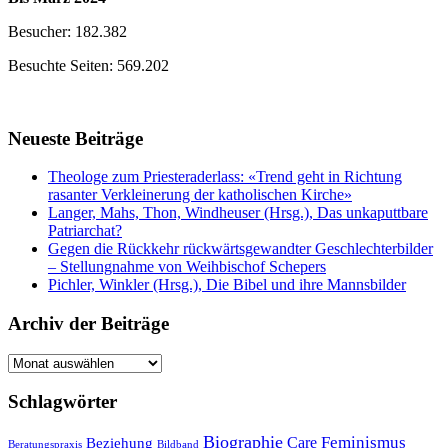
Besucher: 182.382
Besuchte Seiten: 569.202
Neueste Beiträge
Theologe zum Priesteraderlass: «Trend geht in Richtung
rasanter Verkleinerung der katholischen Kirche»
Langer, Mahs, Thon, Windheuser (Hrsg.), Das unkaputtbare
Patriarchat?
Gegen die Rückkehr rückwärtsgewandter Geschlechterbilder
– Stellungnahme von Weihbischof Schepers
Pichler, Winkler (Hrsg.), Die Bibel und ihre Mannsbilder
Archiv der Beiträge
Archiv
der
Beiträge
Schlagwörter
Biographie
Feminismus
Care
Beziehung
Beratungspraxis
Bildband