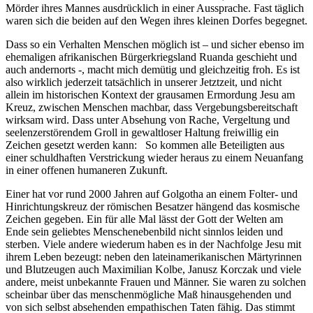
Mörder ihres Mannes ausdrücklich in einer Aussprache. Fast täglich
waren sich die beiden auf den Wegen ihres kleinen Dorfes begegnet.
Dass so ein Verhalten Menschen möglich ist – und sicher ebenso im
ehemaligen afrikanischen Bürgerkriegsland Ruanda geschieht und
auch andernorts -, macht mich demütig und gleichzeitig froh. Es ist
also wirklich jederzeit tatsächlich in unserer Jetztzeit, und nicht
allein im historischen Kontext der grausamen Ermordung Jesu am
Kreuz, zwischen Menschen machbar, dass Vergebungsbereitschaft
wirksam wird. Dass unter Absehung von Rache, Vergeltung und
seelenzerstörendem Groll in gewaltloser Haltung freiwillig ein
Zeichen gesetzt werden kann: So kommen alle Beteiligten aus
einer schuldhaften Verstrickung wieder heraus zu einem Neuanfang
in einer offenen humaneren Zukunft.
Einer hat vor rund 2000 Jahren auf Golgotha an einem Folter- und
Hinrichtungskreuz der römischen Besatzer hängend das kosmische
Zeichen gegeben. Ein für alle Mal lässt der Gott der Welten am
Ende sein geliebtes Menschenebenbild nicht sinnlos leiden und
sterben. Viele andere wiederum haben es in der Nachfolge Jesu mit
ihrem Leben bezeugt: neben den lateinamerikanischen Märtyrinnen
und Blutzeugen auch Maximilian Kolbe, Janusz Korczak und viele
andere, meist unbekannte Frauen und Männer. Sie waren zu solchen
scheinbar über das menschenmögliche Maß hinausgehenden und
von sich selbst absehenden empathischen Taten fähig. Das stimmt