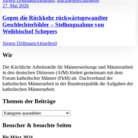
Jürgen Döllmann
Aktuelles
,
Buchbesprechungen
0
27. Mai 2026
Gegen die Rückkehr rückwärtsgewandter
Geschlechterbilder – Stellungnahme von
Weihbischof Schepers
Jürgen Döllmann
Aktuelles
0
Wir
Die Kirchliche Arbeitsstelle für Männerseelsorge und Männerarbeit
in den deutschen Diözesen (AfM) fördert gemeinsam mit dem
Forum katholischer Männer (FkM) als Dachverband der
katholischen Männerarbeit in der Bundesrepublik die Aufgaben der
katholischen Männerarbeit.
Themen der Beiträge
Themen
der
Beiträge
Besucher & besuchte Seiten
Bis März 2024