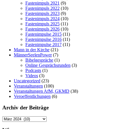
Fastenimpuls 2021
(9)
Fastenimpuls 2022
(10)
Fastenimpuls 2023
(9)
Fastenimpuls 2024
(10)
Fastenimpuls 2025
(11)
Fastenimpuls 2026
(10)
Fastenimpulse 2015
(11)
Fastenimpulse 2016
(11)
Fastenimpulse 2017
(11)
Mann in der Kirche
(21)
MännerSeelenPower
(7)
Bibelgespräche
(1)
Online Gesprächsrunden
(3)
Podcasts
(1)
Videos
(3)
Uncategorized
(23)
Veranstaltungen
(100)
Veranstaltungen AfM, GKMD
(38)
Veroeffentlichungen
(6)
Archiv der Beiträge
Archiv
der
Beiträge