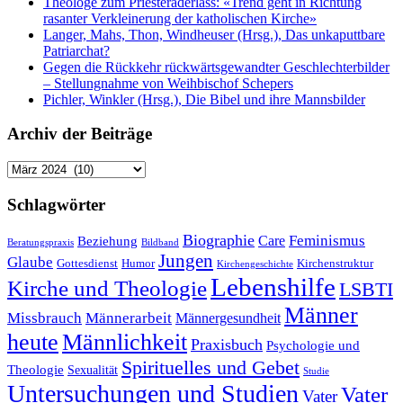
Theologe zum Priesteraderlass: «Trend geht in Richtung
rasanter Verkleinerung der katholischen Kirche»
Langer, Mahs, Thon, Windheuser (Hrsg.), Das unkaputtbare
Patriarchat?
Gegen die Rückkehr rückwärtsgewandter Geschlechterbilder
– Stellungnahme von Weihbischof Schepers
Pichler, Winkler (Hrsg.), Die Bibel und ihre Mannsbilder
Archiv der Beiträge
Archiv
der
Beiträge
Schlagwörter
Biographie
Feminismus
Care
Beziehung
Beratungspraxis
Bildband
Jungen
Glaube
Gottesdienst
Humor
Kirchenstruktur
Kirchengeschichte
Lebenshilfe
Kirche und Theologie
LSBTI
Männer
Missbrauch
Männerarbeit
Männergesundheit
heute
Männlichkeit
Praxisbuch
Psychologie und
Spirituelles und Gebet
Theologie
Sexualität
Studie
Untersuchungen und Studien
Vater
Vater