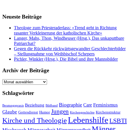
Neueste Beiträge
Theologe zum Priesteraderlass: «Trend geht in Richtung
rasanter Verkleinerung der katholischen Kirche»
Langer, Mahs, Thon, Windheuser (Hrsg.), Das unkaputtbare
Patriarchat?
Gegen die Rückkehr rückwärtsgewandter Geschlechterbilder
– Stellungnahme von Weihbischof Schepers
Pichler, Winkler (Hrsg.), Die Bibel und ihre Mannsbilder
Archiv der Beiträge
Archiv
der
Beiträge
Schlagwörter
Biographie
Feminismus
Care
Beziehung
Beratungspraxis
Bildband
Jungen
Glaube
Gottesdienst
Humor
Kirchenstruktur
Kirchengeschichte
Lebenshilfe
Kirche und Theologie
LSBTI
Männer
Missbrauch
Männerarbeit
Männergesundheit