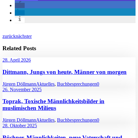
zurück
nächster
Related Posts
28. April 2026
Dittmann, Jungs von heute, Männer von morgen
Jürgen Döllmann
Aktuelles
,
Buchbesprechungen
0
26. November 2025
Toprak, Toxische Männlichkeitsbilder in
muslimischen Milieus
Jürgen Döllmann
Aktuelles
,
Buchbesprechungen
0
28. Oktober 2025
Büchner, Männlichkeiten, neue Vaterschaft und