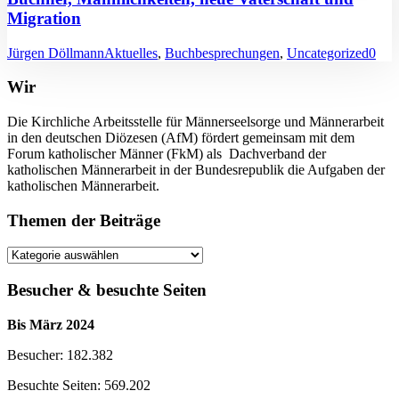
Migration
Jürgen Döllmann
Aktuelles
,
Buchbesprechungen
,
Uncategorized
0
Wir
Die Kirchliche Arbeitsstelle für Männerseelsorge und Männerarbeit
in den deutschen Diözesen (AfM) fördert gemeinsam mit dem
Forum katholischer Männer (FkM) als Dachverband der
katholischen Männerarbeit in der Bundesrepublik die Aufgaben der
katholischen Männerarbeit.
Themen der Beiträge
Themen
der
Beiträge
Besucher & besuchte Seiten
Bis März 2024
Besucher: 182.382
Besuchte Seiten: 569.202