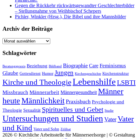
Gegen die Rückkehr rückwärtsgewandter Geschlechterbilder
– Stellungnahme von Weihbischof Schepers
Pichler, Winkler (Hrsg.), Die Bibel und ihre Mannsbilder
Archiv der Beiträge
Archiv
der
Beiträge
Schlagwörter
Biographie
Feminismus
Care
Beziehung
Beratungspraxis
Bildband
Jungen
Glaube
Gottesdienst
Humor
Kirchenstruktur
Kirchengeschichte
Lebenshilfe
Kirche und Theologie
LSBTI
Männer
Missbrauch
Männerarbeit
Männergesundheit
heute
Männlichkeit
Praxisbuch
Psychologie und
Spirituelles und Gebet
Theologie
Sexualität
Studie
Untersuchungen und Studien
Vater
Vater
und Kind
Vater und Sohn
Zölibat
2026 © Kirchliche Arbeitsstelle für Männerseelsorge | © Gestaltung