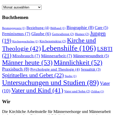
Archiv
der
Beiträge
Buchthemen
Biographie
(8)
Care
(5)
Beziehung
(4)
Beratungspraxis
(1)
Bildband
(1)
Jungen
Feminismus
(7)
Glaube
(6)
Gottesdienst
(2)
Humor
(2)
Kirche und
(19)
Kirchenstruktur
(2)
Kirchengeschichte
(1)
Lebenshilfe
(106)
Theologie
(42)
LSBTI
(21)
Missbrauch
(7)
Männerarbeit
(7)
Männergesundheit
(5)
Männer heute
(53)
Männlichkeit
(52)
Praxisbuch
(8)
Psychologie und Theologie
(4)
Sexualität
(3)
Spirituelles und Gebet
(22)
Studie
(1)
Untersuchungen und Studien
(89)
Vater
Vater und Kind
(41)
(10)
Vater und Sohn
(2)
Zölibat
(1)
Wir
Die Kirchliche Arbeitsstelle für Männerseelsorge und Männerarbeit