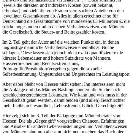
jeweils die direkten und indirekten Kosten (soweit bekannt,
erhebbar) und zieht die von Frauen verursachten Anteile von den
jeweiligen Gesamtkosten ab. Alles in allem errechnet er so für
Deutschland die Gesamtsumme von mindestens 63 Milliarden €, die
solche ungesunden und toxischen Verhaltensweisen von Männern
die Gesellschaft, die Steuer- und Beitragszahler kosten.
Im 2. Teil geht der Autor auf die weichen Punkte ein, in denen
ungünstige männliche Verhaltensweisen ebenfalls zu Buche
schlagen. Diese lassen sich jedoch nicht exakt quantifizieren: die
kürzere Lebensdauer und höhere Suizidrate von Männern,
Hassverbrechen und Rechtsextremismus,
Pornografie/Prostitution/Vergehen gegen die sexuelle
Selbstbestimmung, Ungesundes und Ungerechtes im Leistungssport.
Aber dabei bleibt von Heesen nicht stehen. Ihn interessieren nicht
die Anklage und das Männer-Bashing, sondern die Suche nach
geschlechtergerechteren Lösungen. Wie kann und was muss in der
Gesellschaft getan werden, damit beiden (und allen) Geschlechter
mehr bleibt an Gesundheit, Lebensfreude, Glück, Gerechtigkeit?
Hier zeigt sich im 3. Teil der Pädagoge und Männerberater von
Heesen. Die als „Gegengift“ vorgestellten Chancen, Erfahrungen
und Ansätze für andere Lebenseinstellungen und Verhaltensweisen
von Männern sind nun allesamt nicht neu, machen das Buch hier