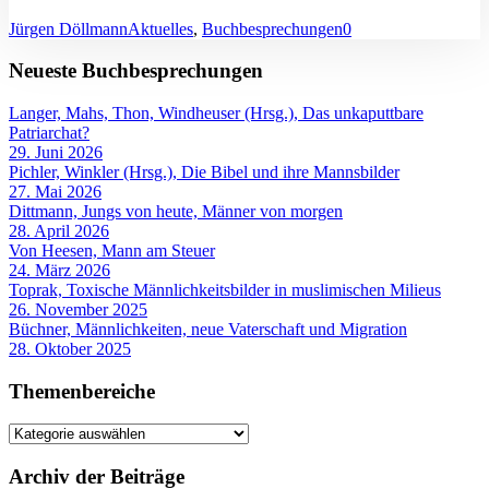
Jürgen Döllmann
Aktuelles
,
Buchbesprechungen
0
Neueste Buchbesprechungen
Langer, Mahs, Thon, Windheuser (Hrsg.), Das unkaputtbare
Patriarchat?
29. Juni 2026
Pichler, Winkler (Hrsg.), Die Bibel und ihre Mannsbilder
27. Mai 2026
Dittmann, Jungs von heute, Männer von morgen
28. April 2026
Von Heesen, Mann am Steuer
24. März 2026
Toprak, Toxische Männlichkeitsbilder in muslimischen Milieus
26. November 2025
Büchner, Männlichkeiten, neue Vaterschaft und Migration
28. Oktober 2025
Themenbereiche
Themenbereiche
Archiv der Beiträge