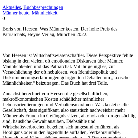
Aktuelles
,
Buchbesprechungen
Männer heute
,
Männlichkeit
0
Boris von Heesen, Was Männer kosten. Der hohe Preis des
Patriarchats, Heyne Verlag, München 2022.
Von Heesen ist Wirtschaftswissenschaftler. Diese Perspektive fehlte
bislang in den vielen, oft emotionalen Diskursen über Männer,
Männlichkeiten und das Patriarchat. Mit ihr gelingt es, zur
Versachlichung der oft nebulösen, von Identitätspolitik und
Diskriminierungserfahrungen getriggerten Debatten um „toxische
Männlichkeiten“ beizutragen. Das Buch hat drei Teile.
Zunächst berechnet von Heesen die gesellschaftlichen,
makroökonomischen Kosten schädlicher männlicher
Lebensorientierungen und Verhaltensmaximen. Was kostet es die
Gesellschaft, dass signifikant, also statistisch nachweisbar mehr
Männer als Frauen im Gefängnis sitzen, alkohol- oder drogensüchtig
sind, häusliche Gewalt ausüben, Diebstähle und
Wirtschaftsverbrechen begehen, sich ungesund ernähren, als
Hooligans oder in der Jugendhilfe auffallen, Verkehrsunfälle,
Umwelt- und Klimaschäden verursachen …? Dazu summiert er