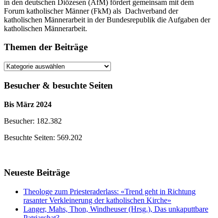
in den deutschen Diözesen (AfM) fördert gemeinsam mit dem
Forum katholischer Männer (FkM) als Dachverband der
katholischen Männerarbeit in der Bundesrepublik die Aufgaben der
katholischen Männerarbeit.
Themen der Beiträge
Themen
der
Beiträge
Besucher & besuchte Seiten
Bis März 2024
Besucher: 182.382
Besuchte Seiten: 569.202
Neueste Beiträge
Theologe zum Priesteraderlass: «Trend geht in Richtung
rasanter Verkleinerung der katholischen Kirche»
Langer, Mahs, Thon, Windheuser (Hrsg.), Das unkaputtbare
Patriarchat?