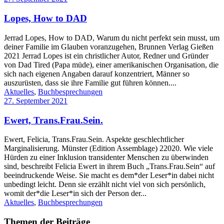
Lopes, How to DAD
Jerrad Lopes, How to DAD, Warum du nicht perfekt sein musst, um
deiner Familie im Glauben voranzugehen, Brunnen Verlag Gießen
2021 Jerrad Lopes ist ein christlicher Autor, Redner und Gründer
von Dad Tired (Papa müde), einer amerikanischen Organisation, die
sich nach eigenen Angaben darauf konzentriert, Männer so
auszurüsten, dass sie ihre Familie gut führen können....
Aktuelles
,
Buchbesprechungen
27. September 2021
Ewert, Trans.Frau.Sein.
Ewert, Felicia, Trans.Frau.Sein. Aspekte geschlechtlicher
Marginalisierung. Münster (Edition Assemblage) 22020. Wie viele
Hürden zu einer Inklusion transidenter Menschen zu überwinden
sind, beschreibt Felicia Ewert in ihrem Buch „Trans.Frau.Sein“ auf
beeindruckende Weise. Sie macht es dem*der Leser*in dabei nicht
unbedingt leicht. Denn sie erzählt nicht viel von sich persönlich,
womit der*die Leser*in sich der Person der...
Aktuelles
,
Buchbesprechungen
Themen der Beiträge