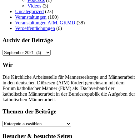
Podcasts
(1)
Videos
(3)
Uncategorized
(23)
Veranstaltungen
(100)
Veranstaltungen AfM, GKMD
(38)
Veroeffentlichungen
(6)
Archiv der Beiträge
Archiv
der
Beiträge
Wir
Die Kirchliche Arbeitsstelle für Männerseelsorge und Männerarbeit
in den deutschen Diözesen (AfM) fördert gemeinsam mit dem
Forum katholischer Männer (FkM) als Dachverband der
katholischen Männerarbeit in der Bundesrepublik die Aufgaben der
katholischen Männerarbeit.
Themen der Beiträge
Themen
der
Beiträge
Besucher & besuchte Seiten