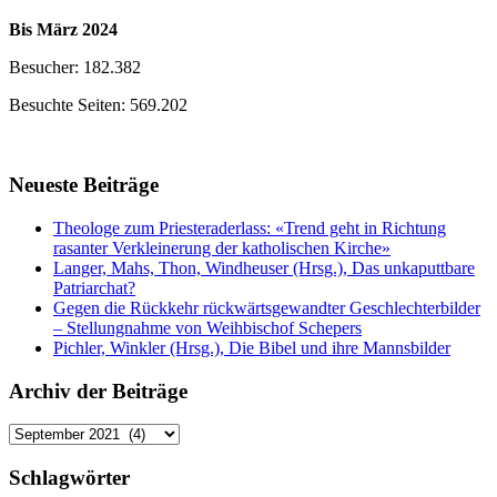
Bis März 2024
Besucher: 182.382
Besuchte Seiten: 569.202
Neueste Beiträge
Theologe zum Priesteraderlass: «Trend geht in Richtung
rasanter Verkleinerung der katholischen Kirche»
Langer, Mahs, Thon, Windheuser (Hrsg.), Das unkaputtbare
Patriarchat?
Gegen die Rückkehr rückwärtsgewandter Geschlechterbilder
– Stellungnahme von Weihbischof Schepers
Pichler, Winkler (Hrsg.), Die Bibel und ihre Mannsbilder
Archiv der Beiträge
Archiv
der
Beiträge
Schlagwörter