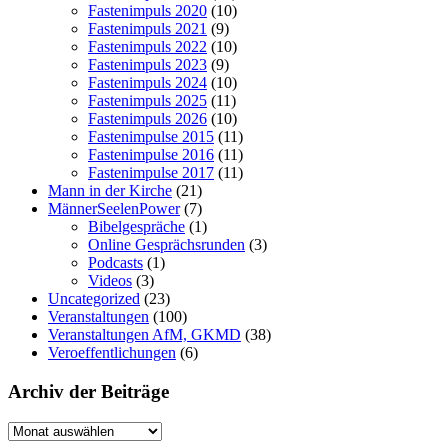
Fastenimpuls 2020
(10)
Fastenimpuls 2021
(9)
Fastenimpuls 2022
(10)
Fastenimpuls 2023
(9)
Fastenimpuls 2024
(10)
Fastenimpuls 2025
(11)
Fastenimpuls 2026
(10)
Fastenimpulse 2015
(11)
Fastenimpulse 2016
(11)
Fastenimpulse 2017
(11)
Mann in der Kirche
(21)
MännerSeelenPower
(7)
Bibelgespräche
(1)
Online Gesprächsrunden
(3)
Podcasts
(1)
Videos
(3)
Uncategorized
(23)
Veranstaltungen
(100)
Veranstaltungen AfM, GKMD
(38)
Veroeffentlichungen
(6)
Archiv der Beiträge
Archiv
der