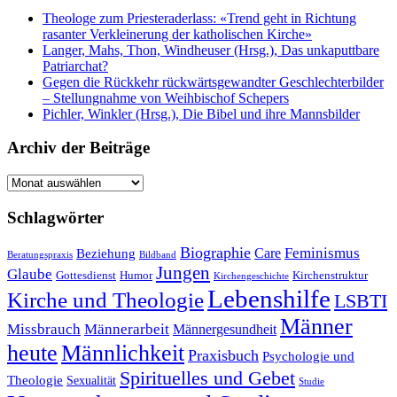
Theologe zum Priesteraderlass: «Trend geht in Richtung
rasanter Verkleinerung der katholischen Kirche»
Langer, Mahs, Thon, Windheuser (Hrsg.), Das unkaputtbare
Patriarchat?
Gegen die Rückkehr rückwärtsgewandter Geschlechterbilder
– Stellungnahme von Weihbischof Schepers
Pichler, Winkler (Hrsg.), Die Bibel und ihre Mannsbilder
Archiv der Beiträge
Archiv
der
Beiträge
Schlagwörter
Biographie
Feminismus
Care
Beziehung
Beratungspraxis
Bildband
Jungen
Glaube
Gottesdienst
Humor
Kirchenstruktur
Kirchengeschichte
Lebenshilfe
Kirche und Theologie
LSBTI
Männer
Missbrauch
Männerarbeit
Männergesundheit
heute
Männlichkeit
Praxisbuch
Psychologie und
Spirituelles und Gebet
Theologie
Sexualität
Studie