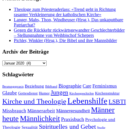
Theologe zum Priesteraderlass: «Trend geht in Richtung
rasanter Verkleinerung der katholischen Kirche»
Langer, Mahs, Thon, Windheuser (Hrsg.), Das unkaputtbare
Patriarchat?
Gegen die Rückkehr rückwärtsgewandter Geschlechterbilder
– Stellungnahme von Weihbischof Schepers
Pichler, Winkler (Hrsg.), Die Bibel und ihre Mannsbilder
Archiv der Beiträge
Archiv
der
Beiträge
Schlagwörter
Biographie
Feminismus
Care
Beziehung
Beratungspraxis
Bildband
Jungen
Glaube
Gottesdienst
Humor
Kirchenstruktur
Kirchengeschichte
Lebenshilfe
Kirche und Theologie
LSBTI
Männer
Missbrauch
Männerarbeit
Männergesundheit
heute
Männlichkeit
Praxisbuch
Psychologie und
Spirituelles und Gebet
Theologie
Sexualität
Studie