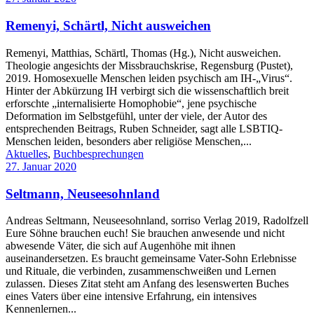
Remenyi, Schärtl, Nicht ausweichen
Remenyi, Matthias, Schärtl, Thomas (Hg.), Nicht ausweichen.
Theologie angesichts der Missbrauchskrise, Regensburg (Pustet),
2019. Homosexuelle Menschen leiden psychisch am IH-„Virus“.
Hinter der Abkürzung IH verbirgt sich die wissenschaftlich breit
erforschte „internalisierte Homophobie“, jene psychische
Deformation im Selbstgefühl, unter der viele, der Autor des
entsprechenden Beitrags, Ruben Schneider, sagt alle LSBTIQ-
Menschen leiden, besonders aber religiöse Menschen,...
Aktuelles
,
Buchbesprechungen
27. Januar 2020
Seltmann, Neuseesohnland
Andreas Seltmann, Neuseesohnland, sorriso Verlag 2019, Radolfzell
Eure Söhne brauchen euch! Sie brauchen anwesende und nicht
abwesende Väter, die sich auf Augenhöhe mit ihnen
auseinandersetzen. Es braucht gemeinsame Vater-Sohn Erlebnisse
und Rituale, die verbinden, zusammenschweißen und Lernen
zulassen. Dieses Zitat steht am Anfang des lesenswerten Buches
eines Vaters über eine intensive Erfahrung, ein intensives
Kennenlernen...