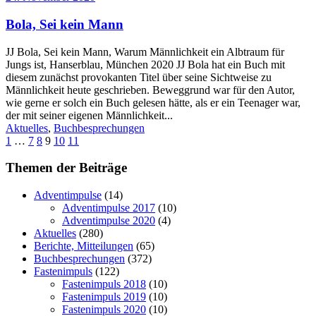
Bola, Sei kein Mann
JJ Bola, Sei kein Mann, Warum Männlichkeit ein Albtraum für
Jungs ist, Hanserblau, München 2020 JJ Bola hat ein Buch mit
diesem zunächst provokanten Titel über seine Sichtweise zu
Männlichkeit heute geschrieben. Beweggrund war für den Autor,
wie gerne er solch ein Buch gelesen hätte, als er ein Teenager war,
der mit seiner eigenen Männlichkeit...
Aktuelles
,
Buchbesprechungen
1
…
7
8
9
10
11
Themen der Beiträge
Adventimpulse
(14)
Adventimpulse 2017
(10)
Adventimpulse 2020
(4)
Aktuelles
(280)
Berichte, Mitteilungen
(65)
Buchbesprechungen
(372)
Fastenimpuls
(122)
Fastenimpuls 2018
(10)
Fastenimpuls 2019
(10)
Fastenimpuls 2020
(10)