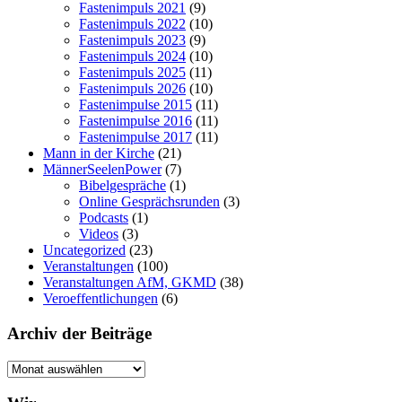
Fastenimpuls 2021
(9)
Fastenimpuls 2022
(10)
Fastenimpuls 2023
(9)
Fastenimpuls 2024
(10)
Fastenimpuls 2025
(11)
Fastenimpuls 2026
(10)
Fastenimpulse 2015
(11)
Fastenimpulse 2016
(11)
Fastenimpulse 2017
(11)
Mann in der Kirche
(21)
MännerSeelenPower
(7)
Bibelgespräche
(1)
Online Gesprächsrunden
(3)
Podcasts
(1)
Videos
(3)
Uncategorized
(23)
Veranstaltungen
(100)
Veranstaltungen AfM, GKMD
(38)
Veroeffentlichungen
(6)
Archiv der Beiträge
Archiv
der
Beiträge