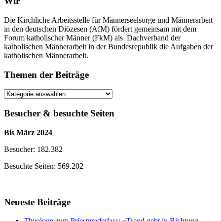
Wir
Die Kirchliche Arbeitsstelle für Männerseelsorge und Männerarbeit
in den deutschen Diözesen (AfM) fördert gemeinsam mit dem
Forum katholischer Männer (FkM) als Dachverband der
katholischen Männerarbeit in der Bundesrepublik die Aufgaben der
katholischen Männerarbeit.
Themen der Beiträge
Themen
der
Beiträge
Besucher & besuchte Seiten
Bis März 2024
Besucher: 182.382
Besuchte Seiten: 569.202
Neueste Beiträge
Theologe zum Priesteraderlass: «Trend geht in Richtung