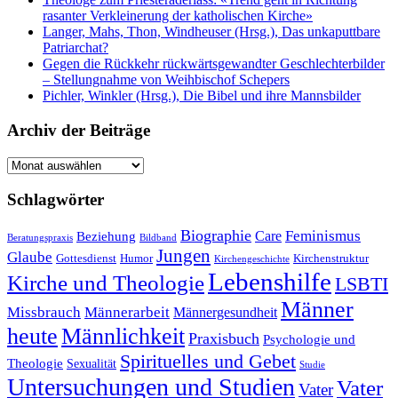
rasanter Verkleinerung der katholischen Kirche»
Langer, Mahs, Thon, Windheuser (Hrsg.), Das unkaputtbare
Patriarchat?
Gegen die Rückkehr rückwärtsgewandter Geschlechterbilder
– Stellungnahme von Weihbischof Schepers
Pichler, Winkler (Hrsg.), Die Bibel und ihre Mannsbilder
Archiv der Beiträge
Archiv
der
Beiträge
Schlagwörter
Biographie
Feminismus
Care
Beziehung
Beratungspraxis
Bildband
Jungen
Glaube
Gottesdienst
Humor
Kirchenstruktur
Kirchengeschichte
Lebenshilfe
Kirche und Theologie
LSBTI
Männer
Missbrauch
Männerarbeit
Männergesundheit
heute
Männlichkeit
Praxisbuch
Psychologie und
Spirituelles und Gebet
Theologie
Sexualität
Studie
Untersuchungen und Studien
Vater
Vater