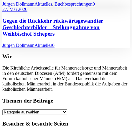
Jürgen Döllmann
Aktuelles
,
Buchbesprechungen
0
27. Mai 2026
Gegen die Rückkehr rückwärtsgewandter
Geschlechterbilder – Stellungnahme von
Weihbischof Schepers
Jürgen Döllmann
Aktuelles
0
Wir
Die Kirchliche Arbeitsstelle für Männerseelsorge und Männerarbeit
in den deutschen Diözesen (AfM) fördert gemeinsam mit dem
Forum katholischer Männer (FkM) als Dachverband der
katholischen Männerarbeit in der Bundesrepublik die Aufgaben der
katholischen Männerarbeit.
Themen der Beiträge
Themen
der
Beiträge
Besucher & besuchte Seiten