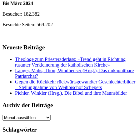
Bis März 2024
Besucher: 182.382
Besuchte Seiten: 569.202
Neueste Beiträge
Theologe zum Priesteraderlass: «Trend geht in Richtung
rasanter Verkleinerung der katholischen Kirche»
Langer, Mahs, Thon, Windheuser (Hrsg.), Das unkaputtbare
Patriarchat?
Gegen die Rückkehr rückwärtsgewandter Geschlechterbilder
– Stellungnahme von Weihbischof Schepers
Pichler, Winkler (Hrsg.), Die Bibel und ihre Mannsbilder
Archiv der Beiträge
Archiv
der
Beiträge
Schlagwörter