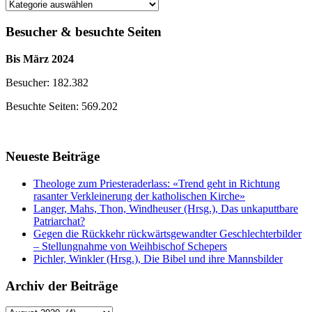
Themen
der
Beiträge
Besucher & besuchte Seiten
Bis März 2024
Besucher: 182.382
Besuchte Seiten: 569.202
Neueste Beiträge
Theologe zum Priesteraderlass: «Trend geht in Richtung
rasanter Verkleinerung der katholischen Kirche»
Langer, Mahs, Thon, Windheuser (Hrsg.), Das unkaputtbare
Patriarchat?
Gegen die Rückkehr rückwärtsgewandter Geschlechterbilder
– Stellungnahme von Weihbischof Schepers
Pichler, Winkler (Hrsg.), Die Bibel und ihre Mannsbilder
Archiv der Beiträge
Archiv