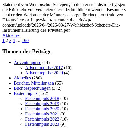
Statement von Weihbischof Schepers, in dem er sich dezidiert gegen
die Rückkehr von veralteten Geschlechterbildern wendet. Besonders
hebt er den Wert auch der Männerseelsorge für einen konstruktiven
Diskurs hervor. https://kath-maennerarbeit.de/wp-
content/uploads/2026/04/2026-03-27-Weihbischof-Schepers-Die-
Instrumentalisierung-des-Privaten.pdf
Aktuelles
1
2
3
4
…
160
Themen der Beiträge
Adventimpulse
(14)
Adventimpulse 2017
(10)
Adventimpulse 2020
(4)
Aktuelles
(280)
Berichte, Mitteilungen
(65)
Buchbesprechungen
(372)
Fastenimpuls
(122)
Fastenimpuls 2018
(10)
Fastenimpuls 2019
(10)
Fastenimpuls 2020
(10)
Fastenimpuls 2021
(9)
Fastenimpuls 2022
(10)
Fastenimpuls 2023
(9)