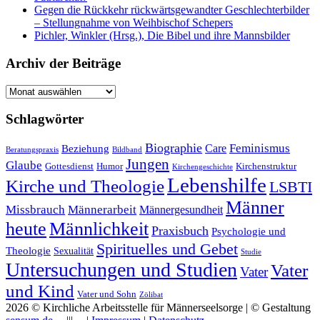
Gegen die Rückkehr rückwärtsgewandter Geschlechterbilder
– Stellungnahme von Weihbischof Schepers
Pichler, Winkler (Hrsg.), Die Bibel und ihre Mannsbilder
Archiv der Beiträge
Archiv
der
Beiträge
Schlagwörter
Biographie
Feminismus
Care
Beziehung
Beratungspraxis
Bildband
Jungen
Glaube
Gottesdienst
Humor
Kirchenstruktur
Kirchengeschichte
Lebenshilfe
Kirche und Theologie
LSBTI
Männer
Missbrauch
Männerarbeit
Männergesundheit
heute
Männlichkeit
Praxisbuch
Psychologie und
Spirituelles und Gebet
Theologie
Sexualität
Studie
Untersuchungen und Studien
Vater
Vater
und Kind
Vater und Sohn
Zölibat
2026 © Kirchliche Arbeitsstelle für Männerseelsorge | © Gestaltung