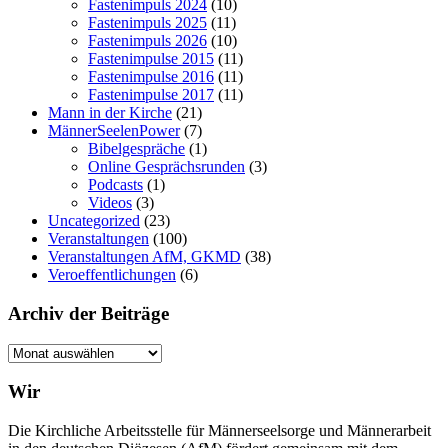
Fastenimpuls 2024
(10)
Fastenimpuls 2025
(11)
Fastenimpuls 2026
(10)
Fastenimpulse 2015
(11)
Fastenimpulse 2016
(11)
Fastenimpulse 2017
(11)
Mann in der Kirche
(21)
MännerSeelenPower
(7)
Bibelgespräche
(1)
Online Gesprächsrunden
(3)
Podcasts
(1)
Videos
(3)
Uncategorized
(23)
Veranstaltungen
(100)
Veranstaltungen AfM, GKMD
(38)
Veroeffentlichungen
(6)
Archiv der Beiträge
Archiv
der
Beiträge
Wir
Die Kirchliche Arbeitsstelle für Männerseelsorge und Männerarbeit