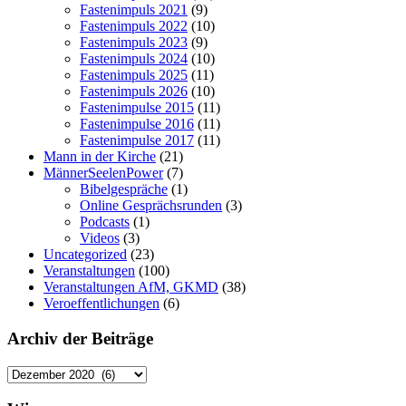
Fastenimpuls 2021
(9)
Fastenimpuls 2022
(10)
Fastenimpuls 2023
(9)
Fastenimpuls 2024
(10)
Fastenimpuls 2025
(11)
Fastenimpuls 2026
(10)
Fastenimpulse 2015
(11)
Fastenimpulse 2016
(11)
Fastenimpulse 2017
(11)
Mann in der Kirche
(21)
MännerSeelenPower
(7)
Bibelgespräche
(1)
Online Gesprächsrunden
(3)
Podcasts
(1)
Videos
(3)
Uncategorized
(23)
Veranstaltungen
(100)
Veranstaltungen AfM, GKMD
(38)
Veroeffentlichungen
(6)
Archiv der Beiträge
Archiv
der
Beiträge