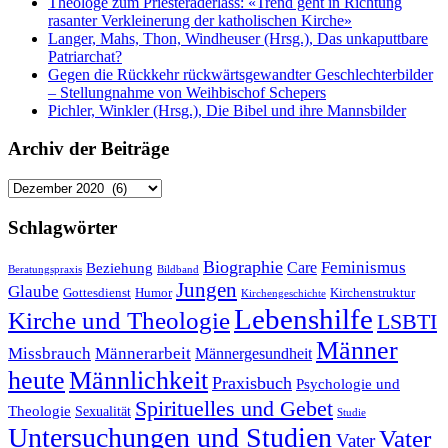
Theologe zum Priesteraderlass: «Trend geht in Richtung
rasanter Verkleinerung der katholischen Kirche»
Langer, Mahs, Thon, Windheuser (Hrsg.), Das unkaputtbare
Patriarchat?
Gegen die Rückkehr rückwärtsgewandter Geschlechterbilder
– Stellungnahme von Weihbischof Schepers
Pichler, Winkler (Hrsg.), Die Bibel und ihre Mannsbilder
Archiv der Beiträge
Archiv
der
Beiträge
Schlagwörter
Biographie
Feminismus
Care
Beziehung
Beratungspraxis
Bildband
Jungen
Glaube
Gottesdienst
Humor
Kirchenstruktur
Kirchengeschichte
Lebenshilfe
Kirche und Theologie
LSBTI
Männer
Missbrauch
Männerarbeit
Männergesundheit
heute
Männlichkeit
Praxisbuch
Psychologie und
Spirituelles und Gebet
Theologie
Sexualität
Studie
Untersuchungen und Studien
Vater
Vater