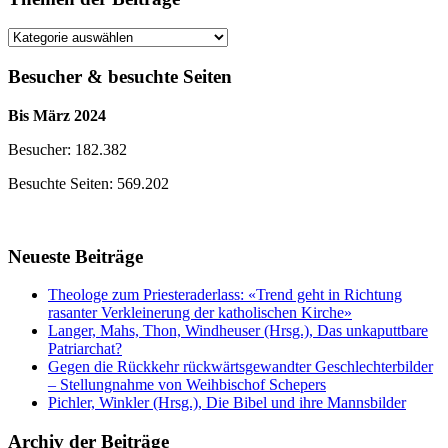
Themen
der
Beiträge
Besucher & besuchte Seiten
Bis März 2024
Besucher: 182.382
Besuchte Seiten: 569.202
Neueste Beiträge
Theologe zum Priesteraderlass: «Trend geht in Richtung
rasanter Verkleinerung der katholischen Kirche»
Langer, Mahs, Thon, Windheuser (Hrsg.), Das unkaputtbare
Patriarchat?
Gegen die Rückkehr rückwärtsgewandter Geschlechterbilder
– Stellungnahme von Weihbischof Schepers
Pichler, Winkler (Hrsg.), Die Bibel und ihre Mannsbilder
Archiv der Beiträge