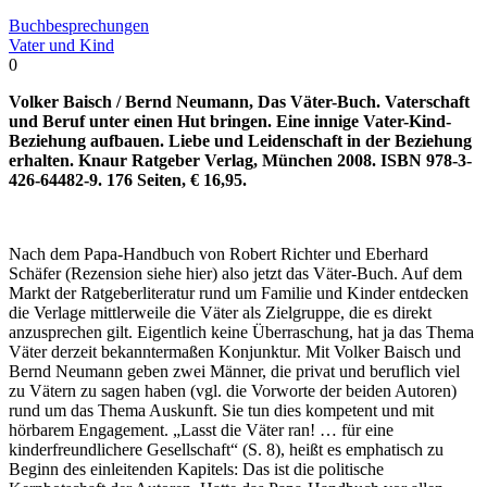
Buchbesprechungen
Vater und Kind
0
Volker Baisch / Bernd Neumann, Das Väter-Buch. Vaterschaft
und Beruf unter einen Hut bringen. Eine innige Vater-Kind-
Beziehung aufbauen. Liebe und Leidenschaft in der Beziehung
erhalten. Knaur Ratgeber Verlag, München 2008. ISBN 978-3-
426-64482-9. 176 Seiten, € 16,95.
Nach dem Papa-Handbuch von Robert Richter und Eberhard
Schäfer (Rezension siehe hier) also jetzt das Väter-Buch. Auf dem
Markt der Ratgeberliteratur rund um Familie und Kinder entdecken
die Verlage mittlerweile die Väter als Zielgruppe, die es direkt
anzusprechen gilt. Eigentlich keine Überraschung, hat ja das Thema
Väter derzeit bekanntermaßen Konjunktur. Mit Volker Baisch und
Bernd Neumann geben zwei Männer, die privat und beruflich viel
zu Vätern zu sagen haben (vgl. die Vorworte der beiden Autoren)
rund um das Thema Auskunft. Sie tun dies kompetent und mit
hörbarem Engagement. „Lasst die Väter ran! … für eine
kinderfreundlichere Gesellschaft“ (S. 8), heißt es emphatisch zu
Beginn des einleitenden Kapitels: Das ist die politische