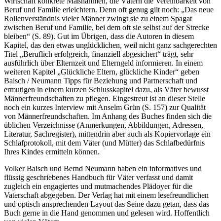
Wirtschaft konkrete Maßnahmen, die Vätern die Vereinbarkeit von
Beruf und Familie erleichtern. Denn oft genug gilt noch: „Das neue
Rollenverständnis vieler Männer zwingt sie zu einem Spagat
zwischen Beruf und Familie, bei dem oft sie selbst auf der Strecke
bleiben“ (S. 89). Gut im Übrigen, dass die Autoren in diesem
Kapitel, das den etwas unglücklichen, weil nicht ganz sachgerechten
Titel „Beruflich erfolgreich, finanziell abgesichert“ trägt, sehr
ausführlich über Elternzeit und Elterngeld informieren. In einem
weiteren Kapitel „Glückliche Eltern, glückliche Kinder“ geben
Baisch / Neumann Tipps für Beziehung und Partnerschaft und
ermutigen in einem kurzen Schlusskapitel dazu, als Väter bewusst
Männerfreundschaften zu pflegen. Eingestreut ist an dieser Stelle
noch ein kurzes Interview mit Anselm Grün (S. 157) zur Qualität
von Männerfreundschaften. Im Anhang des Buches finden sich die
üblichen Verzeichnisse (Anmerkungen, Abbildungen, Adressen,
Literatur, Sachregister), mittendrin aber auch als Kopiervorlage ein
Schlafprotokoll, mit dem Väter (und Mütter) das Schlafbedürfnis
Ihres Kindes ermitteln können.
Volker Baisch und Bernd Neumann haben ein informatives und
flüssig geschriebenes Handbuch für Väter verfasst und damit
zugleich ein engagiertes und mutmachendes Plädoyer für die
Vaterschaft abgegeben. Der Verlag hat mit einem lesefreundlichen
und optisch ansprechenden Layout das Seine dazu getan, dass das
Buch gerne in die Hand genommen und gelesen wird. Hoffentlich