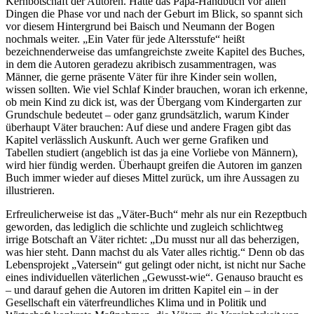
Kernbotschaft der Autoren. Hatte das Papa-Handbuch vor allen
Dingen die Phase vor und nach der Geburt im Blick, so spannt sich
vor diesem Hintergrund bei Baisch und Neumann der Bogen
nochmals weiter. „Ein Vater für jede Altersstufe“ heißt
bezeichnenderweise das umfangreichste zweite Kapitel des Buches,
in dem die Autoren geradezu akribisch zusammentragen, was
Männer, die gerne präsente Väter für ihre Kinder sein wollen,
wissen sollten. Wie viel Schlaf Kinder brauchen, woran ich erkenne,
ob mein Kind zu dick ist, was der Übergang vom Kindergarten zur
Grundschule bedeutet – oder ganz grundsätzlich, warum Kinder
überhaupt Väter brauchen: Auf diese und andere Fragen gibt das
Kapitel verlässlich Auskunft. Auch wer gerne Grafiken und
Tabellen studiert (angeblich ist das ja eine Vorliebe von Männern),
wird hier fündig werden. Überhaupt greifen die Autoren im ganzen
Buch immer wieder auf dieses Mittel zurück, um ihre Aussagen zu
illustrieren.
Erfreulicherweise ist das „Väter-Buch“ mehr als nur ein Rezeptbuch
geworden, das lediglich die schlichte und zugleich schlichtweg
irrige Botschaft an Väter richtet: „Du musst nur all das beherzigen,
was hier steht. Dann machst du als Vater alles richtig.“ Denn ob das
Lebensprojekt „Vatersein“ gut gelingt oder nicht, ist nicht nur Sache
eines individuellen väterlichen „Gewusst-wie“. Genauso braucht es
– und darauf gehen die Autoren im dritten Kapitel ein – in der
Gesellschaft ein väterfreundliches Klima und in Politik und