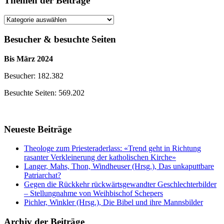
Themen der Beiträge
Themen
der
Beiträge
Besucher & besuchte Seiten
Bis März 2024
Besucher: 182.382
Besuchte Seiten: 569.202
Neueste Beiträge
Theologe zum Priesteraderlass: «Trend geht in Richtung
rasanter Verkleinerung der katholischen Kirche»
Langer, Mahs, Thon, Windheuser (Hrsg.), Das unkaputtbare
Patriarchat?
Gegen die Rückkehr rückwärtsgewandter Geschlechterbilder
– Stellungnahme von Weihbischof Schepers
Pichler, Winkler (Hrsg.), Die Bibel und ihre Mannsbilder
Archiv der Beiträge