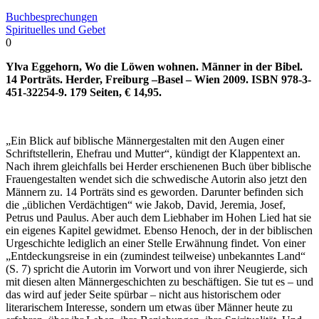
Buchbesprechungen
Spirituelles und Gebet
0
Ylva Eggehorn, Wo die Löwen wohnen. Männer in der Bibel.
14 Porträts. Herder, Freiburg –Basel – Wien 2009. ISBN 978-3-
451-32254-9. 179 Seiten, € 14,95.
„Ein Blick auf biblische Männergestalten mit den Augen einer
Schriftstellerin, Ehefrau und Mutter“, kündigt der Klappentext an.
Nach ihrem gleichfalls bei Herder erschienenen Buch über biblische
Frauengestalten wendet sich die schwedische Autorin also jetzt den
Männern zu. 14 Porträts sind es geworden. Darunter befinden sich
die „üblichen Verdächtigen“ wie Jakob, David, Jeremia, Josef,
Petrus und Paulus. Aber auch dem Liebhaber im Hohen Lied hat sie
ein eigenes Kapitel gewidmet. Ebenso Henoch, der in der biblischen
Urgeschichte lediglich an einer Stelle Erwähnung findet. Von einer
„Entdeckungsreise in ein (zumindest teilweise) unbekanntes Land“
(S. 7) spricht die Autorin im Vorwort und von ihrer Neugierde, sich
mit diesen alten Männergeschichten zu beschäftigen. Sie tut es – und
das wird auf jeder Seite spürbar – nicht aus historischem oder
literarischem Interesse, sondern um etwas über Männer heute zu