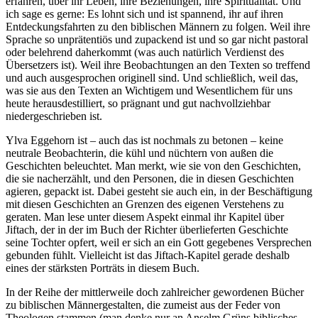
erfahren, über ihr Leben, ihre Beziehungen, ihre Spiritualität. Und
ich sage es gerne: Es lohnt sich und ist spannend, ihr auf ihren
Entdeckungsfahrten zu den biblischen Männern zu folgen. Weil ihre
Sprache so unprätentiös und zupackend ist und so gar nicht pastoral
oder belehrend daherkommt (was auch natürlich Verdienst des
Übersetzers ist). Weil ihre Beobachtungen an den Texten so treffend
und auch ausgesprochen originell sind. Und schließlich, weil das,
was sie aus den Texten an Wichtigem und Wesentlichem für uns
heute herausdestilliert, so prägnant und gut nachvollziehbar
niedergeschrieben ist.
Ylva Eggehorn ist – auch das ist nochmals zu betonen – keine
neutrale Beobachterin, die kühl und nüchtern von außen die
Geschichten beleuchtet. Man merkt, wie sie von den Geschichten,
die sie nacherzählt, und den Personen, die in diesen Geschichten
agieren, gepackt ist. Dabei gesteht sie auch ein, in der Beschäftigung
mit diesen Geschichten an Grenzen des eigenen Verstehens zu
geraten. Man lese unter diesem Aspekt einmal ihr Kapitel über
Jiftach, der in der im Buch der Richter überlieferten Geschichte
seine Tochter opfert, weil er sich an ein Gott gegebenes Versprechen
gebunden fühlt. Vielleicht ist das Jiftach-Kapitel gerade deshalb
eines der stärksten Porträts in diesem Buch.
In der Reihe der mittlerweile doch zahlreicher gewordenen Bücher
zu biblischen Männergestalten, die zumeist aus der Feder von
Theologen stammen (man denke nur an Anselm Grüns biblisches