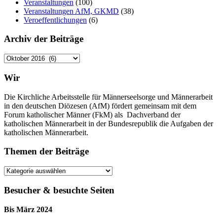
Veranstaltungen
(100)
Veranstaltungen AfM, GKMD
(38)
Veroeffentlichungen
(6)
Archiv der Beiträge
Archiv
der
Beiträge
Wir
Die Kirchliche Arbeitsstelle für Männerseelsorge und Männerarbeit
in den deutschen Diözesen (AfM) fördert gemeinsam mit dem
Forum katholischer Männer (FkM) als Dachverband der
katholischen Männerarbeit in der Bundesrepublik die Aufgaben der
katholischen Männerarbeit.
Themen der Beiträge
Themen
der
Beiträge
Besucher & besuchte Seiten
Bis März 2024