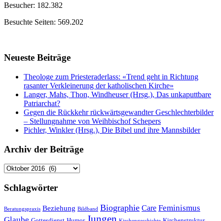
Besucher: 182.382
Besuchte Seiten: 569.202
Neueste Beiträge
Theologe zum Priesteraderlass: «Trend geht in Richtung
rasanter Verkleinerung der katholischen Kirche»
Langer, Mahs, Thon, Windheuser (Hrsg.), Das unkaputtbare
Patriarchat?
Gegen die Rückkehr rückwärtsgewandter Geschlechterbilder
– Stellungnahme von Weihbischof Schepers
Pichler, Winkler (Hrsg.), Die Bibel und ihre Mannsbilder
Archiv der Beiträge
Archiv
der
Beiträge
Schlagwörter
Biographie
Feminismus
Care
Beziehung
Beratungspraxis
Bildband
Jungen
Glaube
Gottesdienst
Humor
Kirchenstruktur
Kirchengeschichte