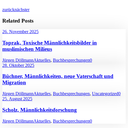
zurück
nächster
Related Posts
26. November 2025
Toprak, Toxische Männlichkeitsbilder in
muslimischen Milieus
Jürgen Döllmann
Aktuelles
,
Buchbesprechungen
0
28. Oktober 2025
Büchner, Männlichkeiten, neue Vaterschaft und
Migration
Jürgen Döllmann
Aktuelles
,
Buchbesprechungen
,
Uncategorized
0
25. August 2025
Scholz, Männlichkeitsforschung
Jürgen Döllmann
Aktuelles
,
Buchbesprechungen
0