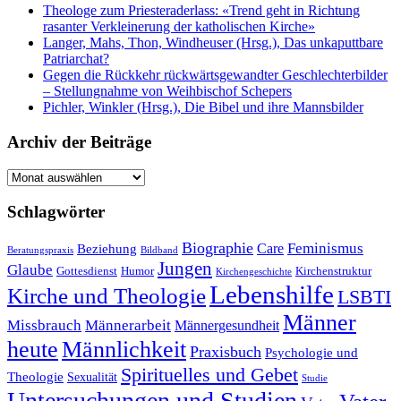
Theologe zum Priesteraderlass: «Trend geht in Richtung
rasanter Verkleinerung der katholischen Kirche»
Langer, Mahs, Thon, Windheuser (Hrsg.), Das unkaputtbare
Patriarchat?
Gegen die Rückkehr rückwärtsgewandter Geschlechterbilder
– Stellungnahme von Weihbischof Schepers
Pichler, Winkler (Hrsg.), Die Bibel und ihre Mannsbilder
Archiv der Beiträge
Archiv
der
Beiträge
Schlagwörter
Biographie
Feminismus
Care
Beziehung
Beratungspraxis
Bildband
Jungen
Glaube
Gottesdienst
Humor
Kirchenstruktur
Kirchengeschichte
Lebenshilfe
Kirche und Theologie
LSBTI
Männer
Missbrauch
Männerarbeit
Männergesundheit
heute
Männlichkeit
Praxisbuch
Psychologie und
Spirituelles und Gebet
Theologie
Sexualität
Studie
Untersuchungen und Studien