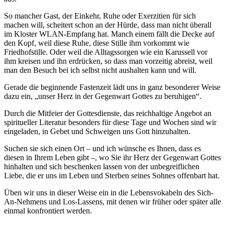
So mancher Gast, der Einkehr, Ruhe oder Exerzitien für sich
machen will, scheitert schon an der Hürde, dass man nicht überall
im Kloster WLAN-Empfang hat. Manch einem fällt die Decke auf
den Kopf, weil diese Ruhe, diese Stille ihm vorkommt wie
Friedhofstille. Oder weil die Alltagssorgen wie ein Karussell vor
ihm kreisen und ihn erdrücken, so dass man vorzeitig abreist, weil
man den Besuch bei ich selbst nicht aushalten kann und will.
Gerade die beginnende Fastenzeit lädt uns in ganz besonderer Weise
dazu ein, „unser Herz in der Gegenwart Gottes zu beruhigen“.
Durch die Mitfeier der Gottesdienste, das reichhaltige Angebot an
spiritueller Literatur besonders für diese Tage und Wochen sind wir
eingeladen, in Gebet und Schweigen uns Gott hinzuhalten.
Suchen sie sich einen Ort – und ich wünsche es Ihnen, dass es
diesen in Ihrem Leben gibt –, wo Sie ihr Herz der Gegenwart Gottes
hinhalten und sich beschenken lassen von der unbegreiflichen
Liebe, die er uns im Leben und Sterben seines Sohnes offenbart hat.
Üben wir uns in dieser Weise ein in die Lebensvokabeln des Sich-
An-Nehmens und Los-Lassens, mit denen wir früher oder später alle
einmal konfrontiert werden.