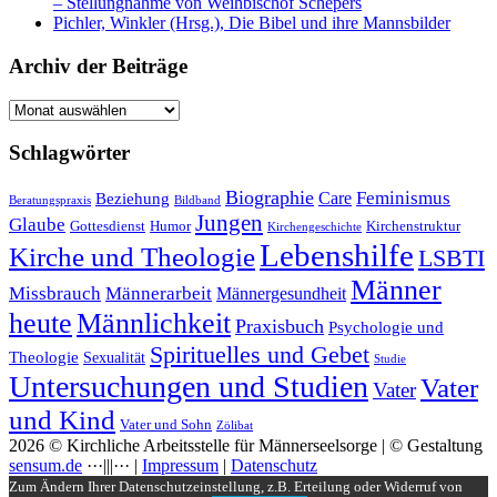
– Stellungnahme von Weihbischof Schepers
Pichler, Winkler (Hrsg.), Die Bibel und ihre Mannsbilder
Archiv der Beiträge
Archiv
der
Beiträge
Schlagwörter
Biographie
Feminismus
Care
Beziehung
Beratungspraxis
Bildband
Jungen
Glaube
Gottesdienst
Humor
Kirchenstruktur
Kirchengeschichte
Lebenshilfe
Kirche und Theologie
LSBTI
Männer
Missbrauch
Männerarbeit
Männergesundheit
heute
Männlichkeit
Praxisbuch
Psychologie und
Spirituelles und Gebet
Theologie
Sexualität
Studie
Untersuchungen und Studien
Vater
Vater
und Kind
Vater und Sohn
Zölibat
2026 © Kirchliche Arbeitsstelle für Männerseelsorge | © Gestaltung
sensum.de
···|||··· |
Impressum
|
Datenschutz
Zum Ändern Ihrer Datenschutzeinstellung, z.B. Erteilung oder Widerruf von