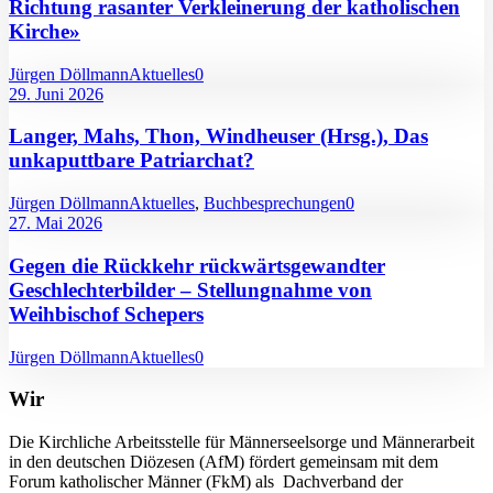
Richtung rasanter Verkleinerung der katholischen
Kirche»
Jürgen Döllmann
Aktuelles
0
29. Juni 2026
Langer, Mahs, Thon, Windheuser (Hrsg.), Das
unkaputtbare Patriarchat?
Jürgen Döllmann
Aktuelles
,
Buchbesprechungen
0
27. Mai 2026
Gegen die Rückkehr rückwärtsgewandter
Geschlechterbilder – Stellungnahme von
Weihbischof Schepers
Jürgen Döllmann
Aktuelles
0
Wir
Die Kirchliche Arbeitsstelle für Männerseelsorge und Männerarbeit
in den deutschen Diözesen (AfM) fördert gemeinsam mit dem
Forum katholischer Männer (FkM) als Dachverband der