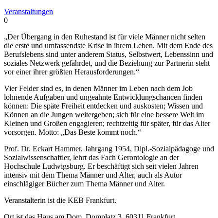
Veranstaltungen
0
„Der Übergang in den Ruhestand ist für viele Männer nicht selten
die erste und umfassendste Krise in ihrem Leben. Mit dem Ende des
Berufslebens sind unter anderem Status, Selbstwert, Lebenssinn und
soziales Netzwerk gefährdet, und die Beziehung zur Partnerin steht
vor einer ihrer größten Herausforderungen.“
Vier Felder sind es, in denen Männer im Leben nach dem Job
lohnende Aufgaben und ungeahnte Entwicklungschancen finden
können: Die späte Freiheit entdecken und auskosten; Wissen und
Können an die Jungen weitergeben; sich für eine bessere Welt im
Kleinen und Großen engagieren; rechtzeitig für später, für das Alter
vorsorgen. Motto: „Das Beste kommt noch.“
Prof. Dr. Eckart Hammer, Jahrgang 1954, Dipl.-Sozialpädagoge und
Sozialwissenschaftler, lehrt das Fach Gerontologie an der
Hochschule Ludwigsburg. Er beschäftigt sich seit vielen Jahren
intensiv mit dem Thema Männer und Alter, auch als Autor
einschlägiger Bücher zum Thema Männer und Alter.
Veranstalterin ist die KEB Frankfurt.
Ort ist das Haus am Dom, Domplatz 3, 60311 Frankfurt