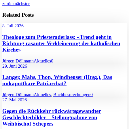
zurück
nächster
Related Posts
8. Juli 2026
Theologe zum Priesteraderlass: «Trend geht in
Richtung rasanter Verkleinerung der katholischen
Kirche»
Jürgen Döllmann
Aktuelles
0
29. Juni 2026
Langer, Mahs, Thon, Windheuser (Hrsg.), Das
unkaputtbare Patriarchat?
Jürgen Döllmann
Aktuelles
,
Buchbesprechungen
0
27. Mai 2026
Gegen die Rückkehr rückwärtsgewandter
Geschlechterbilder – Stellungnahme von
Weihbischof Schepers