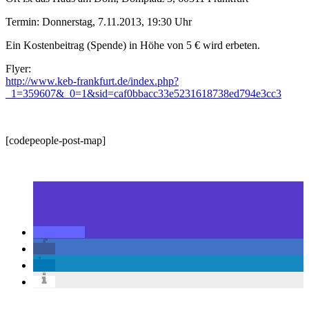
Termin: Donnerstag, 7.11.2013, 19:30 Uhr
Ein Kostenbeitrag (Spende) in Höhe von 5 € wird erbeten.
Flyer:
http://www.keb-frankfurt.de/index.php?
_1=359607&_0=1&sid=caf0bbacc33e5231618738ed794e3cc3
[codepeople-post-map]