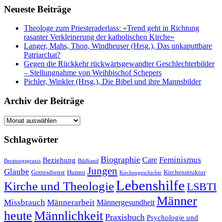
Neueste Beiträge
Theologe zum Priesteraderlass: «Trend geht in Richtung
rasanter Verkleinerung der katholischen Kirche»
Langer, Mahs, Thon, Windheuser (Hrsg.), Das unkaputtbare
Patriarchat?
Gegen die Rückkehr rückwärtsgewandter Geschlechterbilder
– Stellungnahme von Weihbischof Schepers
Pichler, Winkler (Hrsg.), Die Bibel und ihre Mannsbilder
Archiv der Beiträge
Archiv
der
Beiträge
Schlagwörter
Biographie
Feminismus
Care
Beziehung
Beratungspraxis
Bildband
Jungen
Glaube
Gottesdienst
Humor
Kirchenstruktur
Kirchengeschichte
Lebenshilfe
Kirche und Theologie
LSBTI
Männer
Missbrauch
Männerarbeit
Männergesundheit
heute
Männlichkeit
Praxisbuch
Psychologie und