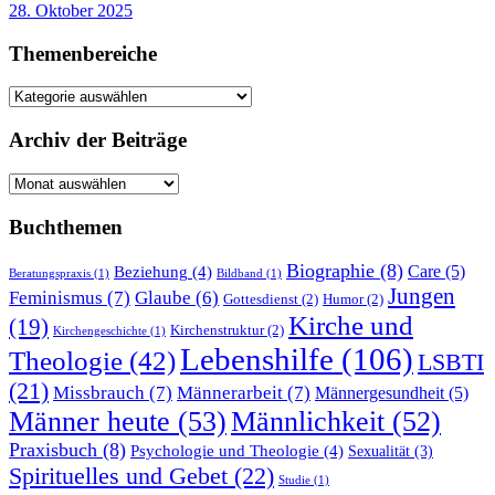
28. Oktober 2025
Themenbereiche
Themenbereiche
Archiv der Beiträge
Archiv
der
Beiträge
Buchthemen
Biographie
(8)
Care
(5)
Beziehung
(4)
Beratungspraxis
(1)
Bildband
(1)
Jungen
Feminismus
(7)
Glaube
(6)
Gottesdienst
(2)
Humor
(2)
Kirche und
(19)
Kirchenstruktur
(2)
Kirchengeschichte
(1)
Lebenshilfe
(106)
Theologie
(42)
LSBTI
(21)
Missbrauch
(7)
Männerarbeit
(7)
Männergesundheit
(5)
Männer heute
(53)
Männlichkeit
(52)
Praxisbuch
(8)
Psychologie und Theologie
(4)
Sexualität
(3)
Spirituelles und Gebet
(22)
Studie
(1)