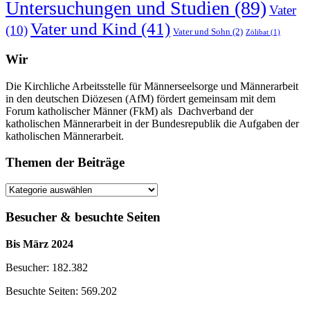
Untersuchungen und Studien
(89)
Vater
Vater und Kind
(41)
(10)
Vater und Sohn
(2)
Zölibat
(1)
Wir
Die Kirchliche Arbeitsstelle für Männerseelsorge und Männerarbeit
in den deutschen Diözesen (AfM) fördert gemeinsam mit dem
Forum katholischer Männer (FkM) als Dachverband der
katholischen Männerarbeit in der Bundesrepublik die Aufgaben der
katholischen Männerarbeit.
Themen der Beiträge
Themen
der
Beiträge
Besucher & besuchte Seiten
Bis März 2024
Besucher: 182.382
Besuchte Seiten: 569.202