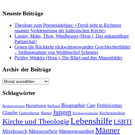
Neueste Beiträge
Theologe zum Priesteraderlass: «Trend geht in Richtung
rasanter Verkleinerung der katholischen Kirche»
Langer, Mahs, Thon, Windheuser (Hrsg.), Das unkaputtbare
Patriarchat?
Gegen die Rückkehr rückwärtsgewandter Geschlechterbilder
– Stellungnahme von Weihbischof Schepers
Pichler, Winkler (Hrsg.), Die Bibel und ihre Mannsbilder
Archiv der Beiträge
Archiv
der
Beiträge
Schlagwörter
Biographie
Feminismus
Care
Beziehung
Beratungspraxis
Bildband
Jungen
Glaube
Gottesdienst
Humor
Kirchenstruktur
Kirchengeschichte
Lebenshilfe
Kirche und Theologie
LSBTI
Männer
Missbrauch
Männerarbeit
Männergesundheit