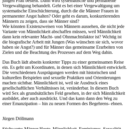
jungen Frau besteht. Dann wird systematische und permanente
Vergewaltigung behandelt. Geht es bei einer Vergewaltigung um
systematische Einschüchterung, durch die die Männer Frauen in
permanenter Angst halten? Oder geht es darum, konkurrierenden
Männern zu zeigen, dass sie Männer sind?
Wie könnten Existenzweisen von Männern aussehen, die nicht jede
Variante von Männlichkeit abschaffen müssen, weil Männlichkeit
dann kein relevanter Macht- und Ohnmachtsfaktor ist? Wichtig ist
die biografische Arbeit mit Jungen (Was wünschen sie sich, wovor
haben sie Angst?) und für Männer das gemeinsame Erarbeiten von
Zielen und die Beachtung des Prozesses auf dem Weg dahin.
Das Buch lädt abseits konkreter Tipps zu einer gemeinsamen Reise
ein. Es geht um Koordinaten, in denen sich Männlichkeit entwickelt.
Die verschiedenen Ausprägungen werden mit historischen und
kulturellen Beispielen und sexuelle Praktiken und Orientierungen
machen sichtbar. Männlichkeit ist, weil sie Ausdruck eines
gesellschaftlichen Verhältnisses ist, veränderbar. In diesem Buch
wird Sex als grundsätzliches Feld gesehen, in der sich Männlichkeit
ausbildet, aber auch ausdrückt. Und das kann dann den Weg zu
einer Emanzipation – hin zu neuen Formen des Begehrens- ebnen.
Jürgen Döllmann
Stichworte: Männer Heute, Männlichkeit, Feminismus, Sexualität