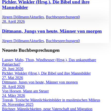
Pichler, Winkler (Hrsg.), Die Bibel und ihre
Mannsbilder
Jürgen Döllmann
Aktuelles
,
Buchbesprechungen
0
28. April 2026
Dittmann, Jungs von heute, Männer von morgen
Jürgen Döllmann
Aktuelles
,
Buchbesprechungen
0
Neueste Buchbesprechungen
Langer, Mahs, Thon, Windheuser (Hrsg.), Das unkaputtbare
Patriarchat?
29. Juni 2026
Pichler, Winkler (Hrsg.), Die Bibel und ihre Mannsbilder
27. Mai 2026
Dittmann, Jungs von heute, Männer von morgen
28. April 2026
Von Heesen, Mann am Steuer
24. März 2026
Toprak, Toxische Männlichkeitsbilder in muslimischen Milieus
26. November 2025
Büchner, Männlichkeiten, neue Vaterschaft und Migration