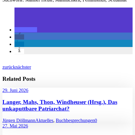
zurück
nächster
Related Posts
29. Juni 2026
Langer, Mahs, Thon, Windheuser (Hrsg.), Das
unkaputtbare Patriarchat?
Jürgen Döllmann
Aktuelles
,
Buchbesprechungen
0
27. Mai 2026